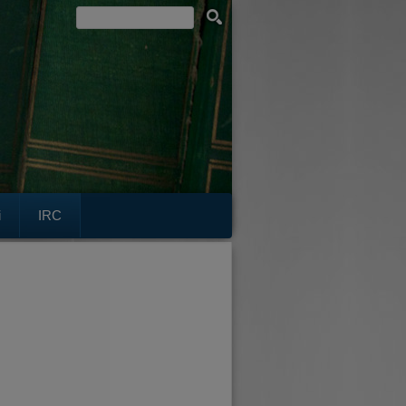
i
IRC