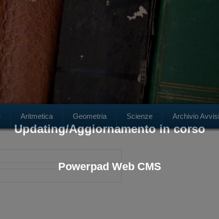
Cerca
e
Aritmetica
Geometria
Scienze
Archivio Avvis
Updating/Aggiornamento in corso
Powerpad Web CMS